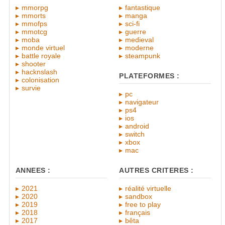
mmorpg
fantastique
mmorts
manga
mmofps
sci-fi
mmotcg
guerre
moba
medieval
monde virtuel
moderne
battle royale
steampunk
shooter
hacknslash
PLATEFORMES :
colonisation
survie
pc
navigateur
ps4
ios
android
switch
xbox
mac
ANNEES :
AUTRES CRITERES :
2021
réalité virtuelle
2020
sandbox
2019
free to play
2018
français
2017
bêta