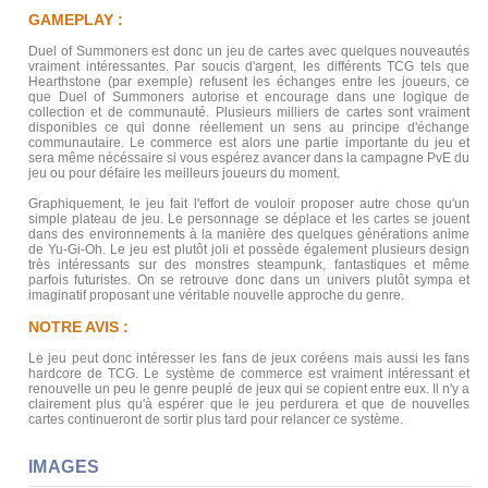
GAMEPLAY :
Duel of Summoners est donc un jeu de cartes avec quelques nouveautés
vraiment intéressantes. Par soucis d'argent, les différents TCG tels que
Hearthstone (par exemple) refusent les échanges entre les joueurs, ce
que Duel of Summoners autorise et encourage dans une logique de
collection et de communauté. Plusieurs milliers de cartes sont vraiment
disponibles ce qui donne réellement un sens au principe d'échange
communautaire. Le commerce est alors une partie importante du jeu et
sera même nécéssaire si vous espérez avancer dans la campagne PvE du
jeu ou pour défaire les meilleurs joueurs du moment.
Graphiquement, le jeu fait l'effort de vouloir proposer autre chose qu'un
simple plateau de jeu. Le personnage se déplace et les cartes se jouent
dans des environnements à la manière des quelques générations anime
de Yu-Gi-Oh. Le jeu est plutôt joli et possède également plusieurs design
très intéressants sur des monstres steampunk, fantastiques et même
parfois futuristes. On se retrouve donc dans un univers plutôt sympa et
imaginatif proposant une véritable nouvelle approche du genre.
NOTRE AVIS :
Le jeu peut donc intéresser les fans de jeux coréens mais aussi les fans
hardcore de TCG. Le système de commerce est vraiment intéressant et
renouvelle un peu le genre peuplé de jeux qui se copient entre eux. Il n'y a
clairement plus qu'à espérer que le jeu perdurera et que de nouvelles
cartes continueront de sortir plus tard pour relancer ce système.
IMAGES